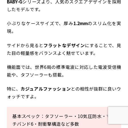
BABY-G
シリーズより、人気のスクエアデザインを採用
したモデルです。
小ぶりなケースサイズで、厚み
1.2mm
のスリム化を実
現。
サイドから見ると
フラットなデザイン
にすることで、見
た目の軽量感をバランスよく魅せています。
機能面では、世界6局の標準電波に対応した電波受信機
能や、タフソーラーも搭載。
特に、
カジュアルファッション
との相性が抜群に良いウ
ォッチですよ。
基本スペック：タフソーラー・10気圧防水・マル
チバンド6・耐衝撃構造など多数