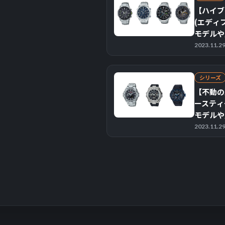
【ハイブリ
(エディ
モデルや
介】
2023.11.
シリーズ
【不動の人
ースティ
モデルや
介】
2023.11.