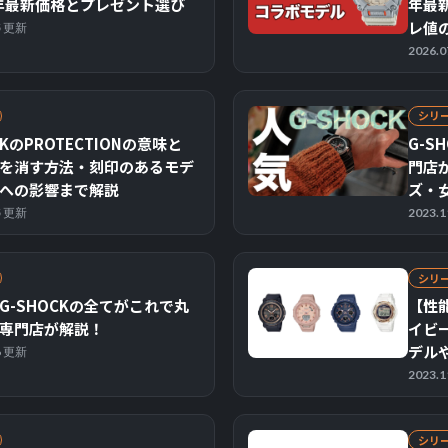
6年最新価格とプレゼント選び
年最
レ値
05 更新
2026.
シリ
CKのPROTECTIONの意味と
G-S
を消す方法・刻印のあるモデ
門店
への影響まで解説
ズ・
25 更新
2023.
シリ
G-SHOCKの全てがこれで丸
【性能
専門店が解説！
イビ
デル
26 更新
2023.
シリ