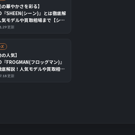
元の華やかさを彩る】
IO『SHEEN(シーン)』とは徹底解
人気モデルや買取相場まで【シリ
紹介】
11.29 更新
ーズ
動の人気】
IO『FROGMAN(フロッグマン)』
徹底解説！人気モデルや買取相場
【なぜ高い？】
07.18 更新