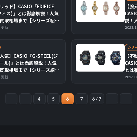
ッド】CASIO『EDIFICE
【腕
フィス)』とは徹底解説！人気
CAS
買取相場まで【シリーズ紹
説！
ーズ
29 更新
2023.
シリ
気】CASIO『G-STEEL(ジ
【不
ール)』とは徹底解説！人気
CAS
買取相場まで【シリーズ紹
とは
まで
29 更新
2026.
4
5
6
7
6 / 7