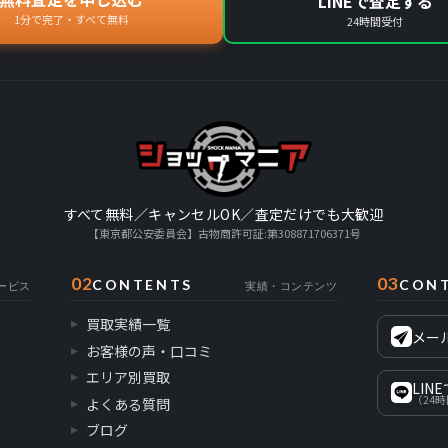
LINEで査定する
1分で完了・すべて無料
24時間受付
すべて無料／キャンセルOK／査定だけでも大歓迎
【東京都公安委員会】古物商許可証:第308871706371号
02
03
CONTENTS
CON
ービス
実績・コンテンツ
買取実績一覧
メー
お客様の声・口コミ
エリア別買取
LIN
（24
よくある質問
ブログ