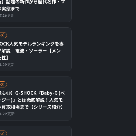
新】話題の新作から歴代名作・プ
の実態まで
07.26 更新
ーズ
HOCK人気モデルランキングを専
が解説｜電波・ソーラー【メン
女性】
11.29 更新
ーズ
も◎】G-SHOCK『Baby-G (ベ
ージー)』とは徹底解説！人気モ
や買取相場まで【シリーズ紹介】
11.29 更新
ーズ