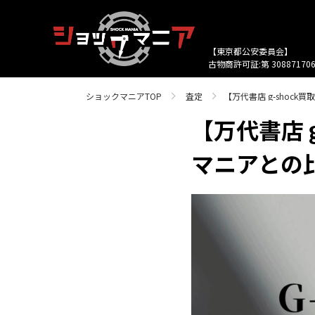
【東京都公安委員会】
古物商許可証:第 308871706
ショックマニアTOP
査定
【万代書店 g-shoc
【万代書店 
マニアとの