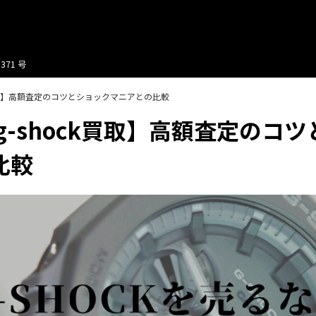
371 号
k買取】高額査定のコツとショックマニアとの比較
g-shock買取】高額査定のコ
比較