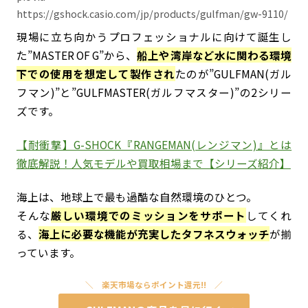
https://gshock.casio.com/jp/products/gulfman/gw-9110/
現場に立ち向かうプロフェッショナルに向けて誕生し
た”MASTER OF G”から、
船上や湾岸など水に関わる環境
下での使用を想定して製作され
たのが”GULFMAN(ガル
フマン)”と”GULFMASTER(ガルフマスター)”の2シリー
ズです。
【耐衝撃】G-SHOCK『RANGEMAN(レンジマン)』とは
徹底解説！人気モデルや買取相場まで【シリーズ紹介】
海上は、地球上で最も過酷な自然環境のひとつ。
そんな
厳しい環境でのミッションをサポート
してくれ
る、
海上に必要な機能が充実したタフネスウォッチ
が揃
っています。
楽天市場ならポイント還元!!