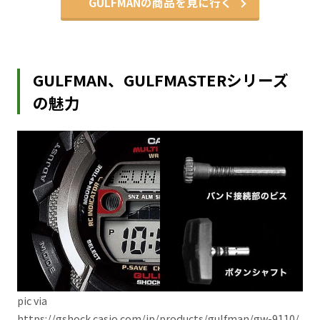
GULFMANの商品を見に行く
GULFMAN、GULFMASTERシリーズ
の魅力
pic via
https://gshock.casio.com/jp/products/gulfman/gw-9110/