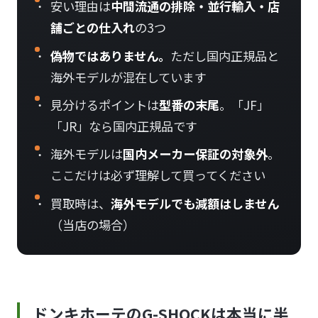
安い理由は
中間流通の排除・並行輸入・店
舗ごとの仕入れ
の3つ
偽物ではありません。
ただし国内正規品と
海外モデルが混在しています
見分けるポイントは
型番の末尾
。「JF」
「JR」なら国内正規品です
海外モデルは
国内メーカー保証の対象外
。
ここだけは必ず理解して買ってください
買取時は、
海外モデルでも減額はしません
（当店の場合）
ドンキホーテのG-SHOCKは本当に半