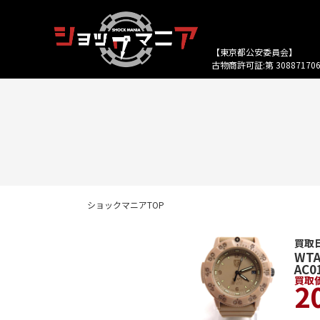
【東京都公安委員会】
古物商許可証:第 308871706
ショックマニアTOP
買取日
WTA
AC0
買取
2