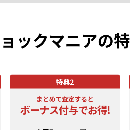
ョックマニアの特
特典2
まとめて
査定すると
ボーナス付与で
お得!