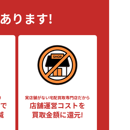
あります!
!
実店舗がない
宅配買取専門店だから
スで
店舗運営コストを
減
買取金額に還元!