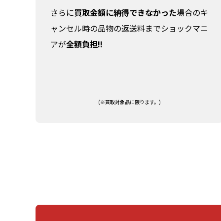
さらに
買取金額に納得できなかった
場合のキ
ャンセル時の品物の返送料までショックマニ
アが
全額負担!!
(※買取対象品に限ります。)