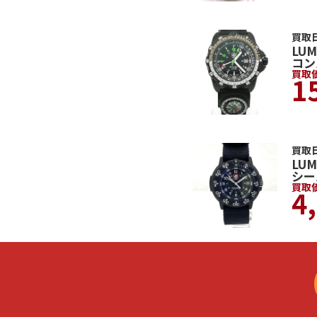
買取日
LU
コン
買取
1
買取日
LU
シール
買取
4