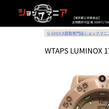
【東京都公安委員会】
古物商許可証:第 308871706
G-SHOCK買取専門店ショックマ
WTAPS LUMINOX