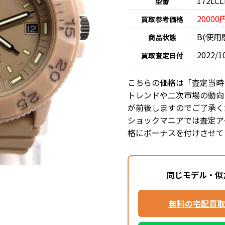
172LCL
型番
20000
買取参考価格
B(使
商品状態
2022/1
買取査定日付
こちらの価格は「査定当時
トレンドや二次市場の動向
が前後しますのでご了承く
ショックマニアでは査定ア
格にボーナスを付けさせて
同じモデル・似
無料の宅配買取