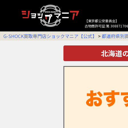
【東京都公安委員会】
古物商許可証:第 308871706
G-SHOCK買取専門店ショックマニア【公式】
>
都道府県別
北海道の