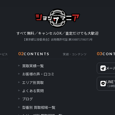
すべて無料／キャンセルOK／査定だけでも大歓迎
【東京都公安委員会】古物商許可証:第308871706371号
02
03
CONTENTS
CON
ービス
実績・コンテンツ
買取実績一覧
メー
お客様の声・口コミ
LIN
エリア別買取
（24
よくある質問
ブログ
型番別 買取相場一覧