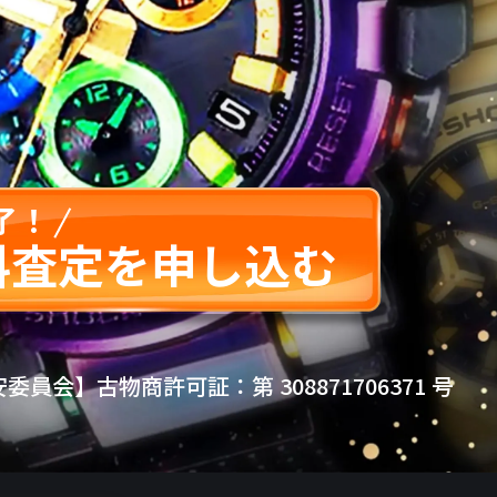
了！
料査定を申し込む
員会】古物商許可証：第 308871706371 号