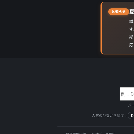
お知らせ
誠
す
期
応
ジ
D
人気の型番から探す：