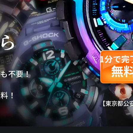
ら
1分で完
無
包も不要！
！
無料！
【東京都公安委