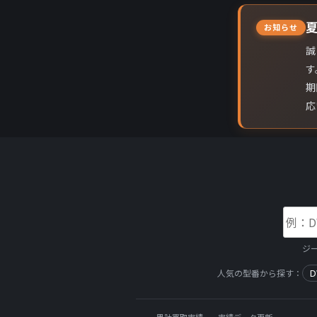
お知らせ
誠
す
期
応
ジ
D
人気の型番から探す：