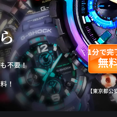
ら
1分で完
無
包も不要！
！
無料！
【東京都公安委