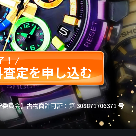
了！
料査定を申し込む
員会】古物商許可証：第 308871706371 号