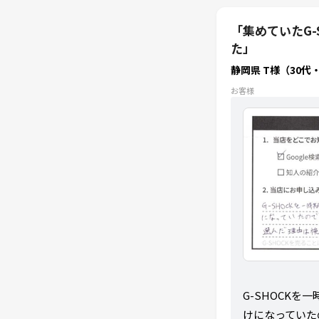
「集めていたG
た」
静岡県 T様（30代
お客様
G-SHOCK
けになっていた