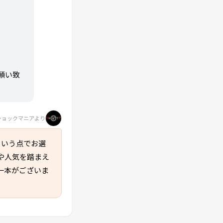
願い致
ショックマニアより
という点でお選
や人気を踏まえ
一本がございま