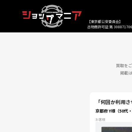
【東京都公安委員会】
古物商許可証:第 308871706
買取を
掲載
「何回か利用さ
京都府 Y様（50代
お客様