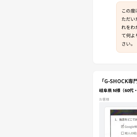
この度
ただい
れをわ
て何よ
さい。
「G-SHOC
岐阜県 N様（60代
お客様