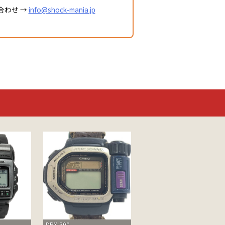
合わせ →
info@shock-mania.jp
DPX-300