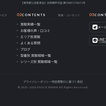
【東京都公安委員会】古物商許可証:第308871706371号
02
03
CONTENTS
CON
ービス
実績・コンテンツ
買取実績一覧
メー
お客様の声・口コミ
エリア別買取
LIN
（24
よくある質問
ブログ
型番別 買取相場一覧
シリーズ別 買取相場一覧
プライバシーポリシー
特定商取引に基づく表記
© 2021–2026 SHOCK MANIA All Rights Reserved.