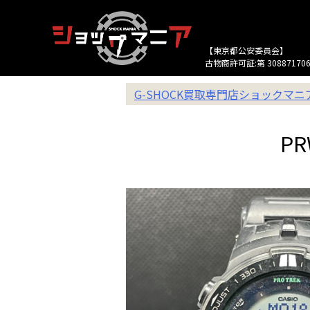
【東京都公安委員会】
古物商許可証:第 308871706
G-SHOCK買取専門店ショックマ
P