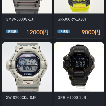
GMW-5000G-1JF
GR-300RY-1A9JF
12000円
9000円
状態B
状態B
GW-9200CDJ-8JF
GPR-H1000-1JR