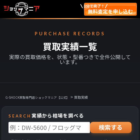
1分で完了！
無料査定を申し込む
PURCHASE RECORDS
買取実績一覧
実際の買取価格を、状態・型番つきで全件公開して
います。
>
買取実績
G-SHOCK買取専門店ショックマニア【公式】
実績から相場を調べる
SEARCH
検索する