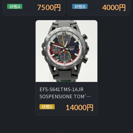
7500円
4000円
状態A
状態B
EFS-S641TMS-1AJR
SOSPENSIONE TOM’S
50TH ANNIVERSARY...
14000円
状態S