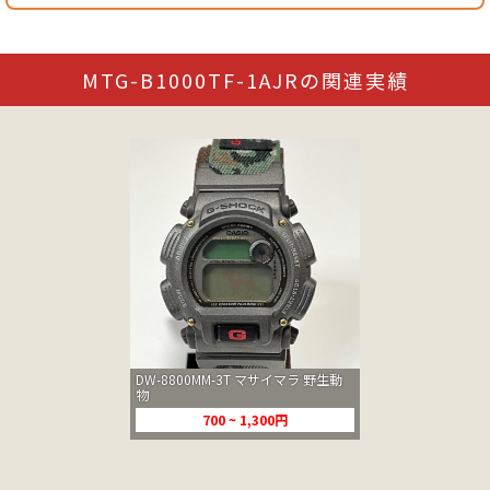
MTG-B1000TF-1AJRの関連実績
DW-8800MM-3T マサイマラ 野生動
物
700 ~ 1,300円