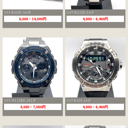
GST-B300E-5AJR
GST-W110D-1AJF
8,000 ~ 14,000円
4,800 ~ 8,400円
GST-W110BD-1A2JF
GST-B200-1AJF
4,000 ~ 7,000円
4,800 ~ 8,400円