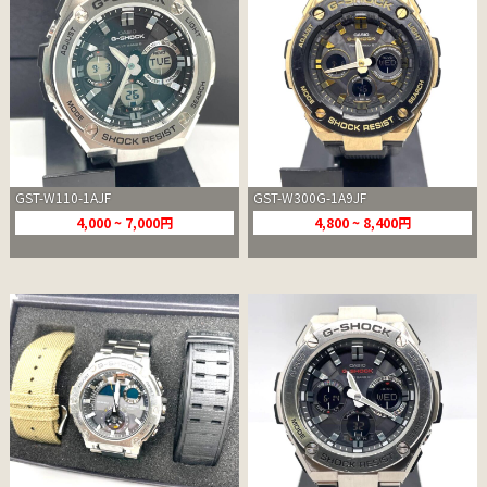
GST-W110-1AJF
GST-W300G-1A9JF
4,000 ~ 7,000円
4,800 ~ 8,400円