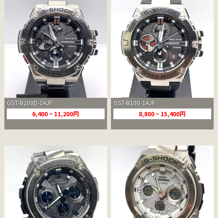
GST-B200D-1AJF
GST-B100-1AJF
6,400 ~ 11,200円
8,800 ~ 15,400円