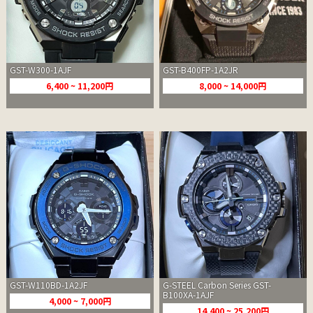
GST-W300-1AJF
GST-B400FP-1A2JR
6,400 ~ 11,200円
8,000 ~ 14,000円
GST-W110BD-1A2JF
G-STEEL Carbon Series GST-
B100XA-1AJF
4,000 ~ 7,000円
14,400 ~ 25,200円