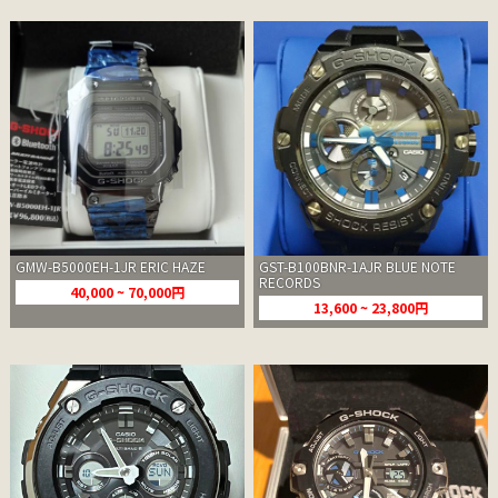
GMW-B5000EH-1JR ERIC HAZE
GST-B100BNR-1AJR BLUE NOTE
RECORDS
40,000 ~ 70,000円
13,600 ~ 23,800円