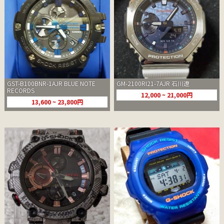
GST-B100BNR-1AJR BLUE NOTE
GM-2100RI21-7AJR 石川遼
RECORDS
12,000 ~ 21,000円
13,600 ~ 23,800円