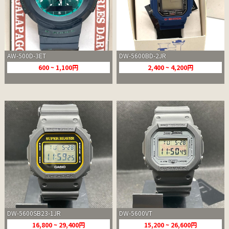
AW-500D-3ET
DW-5600BD-2JR
600 ~ 1,100円
2,400 ~ 4,200円
DW-5600SB23-1JR
DW-5600VT
16,800 ~ 29,400円
15,200 ~ 26,600円