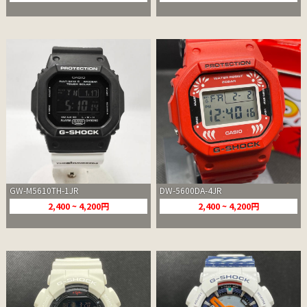
GW-M5610TH-1JR
DW-5600DA-4JR
2,400 ~ 4,200円
2,400 ~ 4,200円