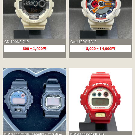
GD-100NS-7JR
GA-110PS-7AJR
800 ~ 1,400円
8,000 ~ 14,000円
DW-5600VT DW-6900FS x マスター
DW-6900BCARP-9JF