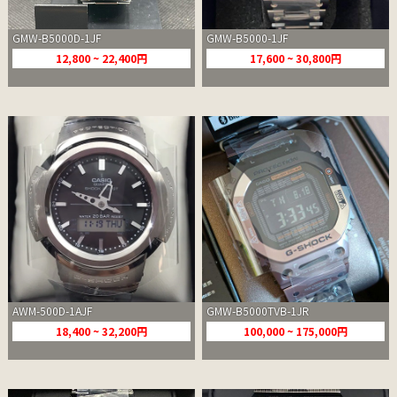
GMW-B5000D-1JF
GMW-B5000-1JF
12,800 ~ 22,400円
17,600 ~ 30,800円
AWM-500D-1AJF
GMW-B5000TVB-1JR
18,400 ~ 32,200円
100,000 ~ 175,000円