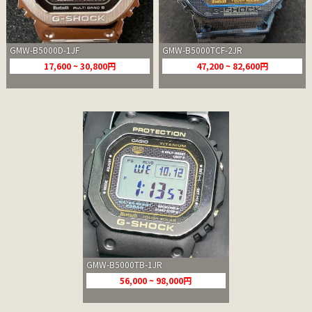
GMW-B5000D-1JF
GMW-B5000TCF-2JR
17,600 ~ 30,800円
47,200 ~ 82,600円
GMW-B5000TB-1JR
56,000 ~ 98,000円