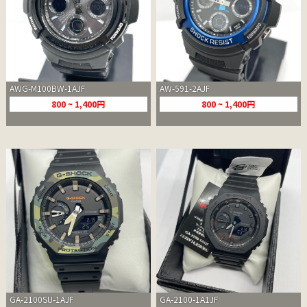
AWG-M100BW-1AJF
AW-591-2AJF
800 ~ 1,400円
800 ~ 1,400円
GA-2100SU-1AJF
GA-2100-1A1JF