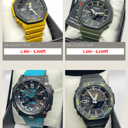
GA-2110SU-9AJF
GA-2110SU-3AJF
2,400 ~ 4,200円
3,600 ~ 6,300円