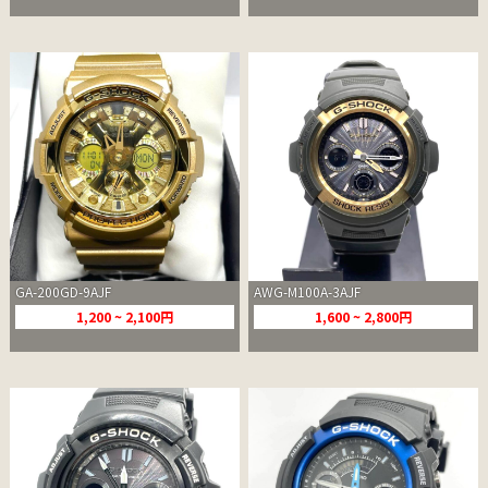
GA-200GD-9AJF
AWG-M100A-3AJF
1,200 ~ 2,100円
1,600 ~ 2,800円