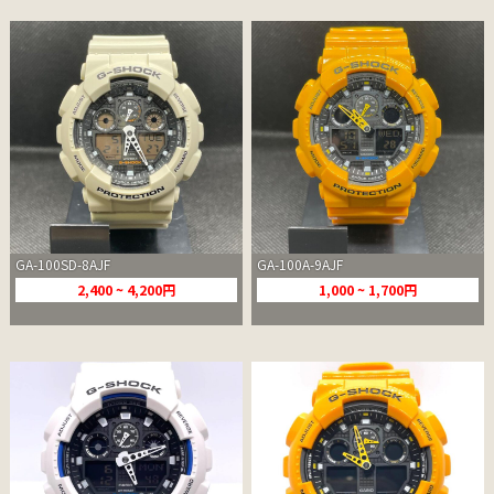
GA-100SD-8AJF
GA-100A-9AJF
2,400 ~ 4,200円
1,000 ~ 1,700円