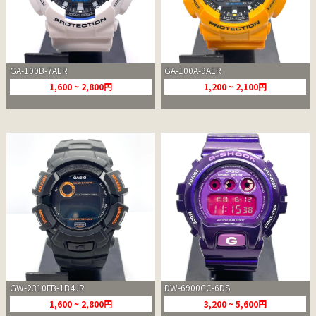
GA-100B-7AER
GA-100A-9AER
1,600 ~ 2,800円
1,200 ~ 2,100円
GW-2310FB-1B4JR
DW-6900CC-6DS
1,600 ~ 2,800円
3,200 ~ 5,600円