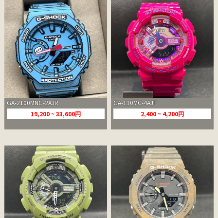
GA-2100MNG-2AJR
GA-110MC-4AJF
19,200 ~ 33,600円
2,400 ~ 4,200円