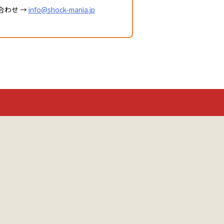
合わせ →
info@shock-mania.jp