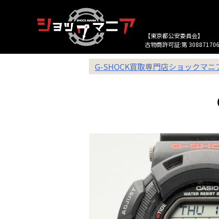
【東京都公安委員会】
古物商許可証:第 308871706
G-SHOCK買取専門店ショックマ