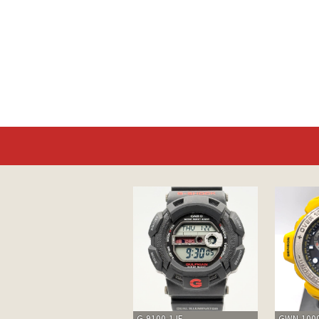
G-9100-1JF
GWN-1000