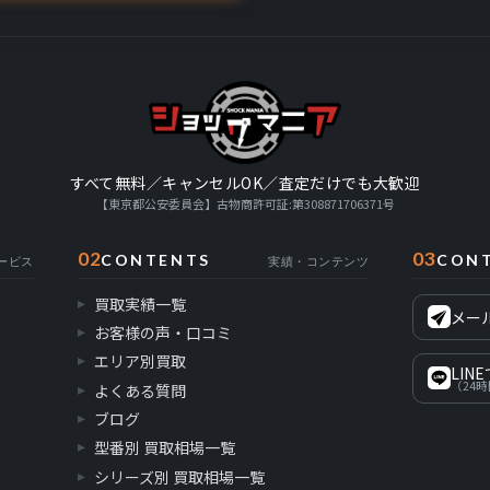
すべて無料／キャンセルOK／査定だけでも大歓迎
【東京都公安委員会】古物商許可証:第308871706371号
02
03
CONTENTS
CON
ービス
実績・コンテンツ
買取実績一覧
メー
お客様の声・口コミ
エリア別買取
LIN
（24
よくある質問
ブログ
型番別 買取相場一覧
シリーズ別 買取相場一覧