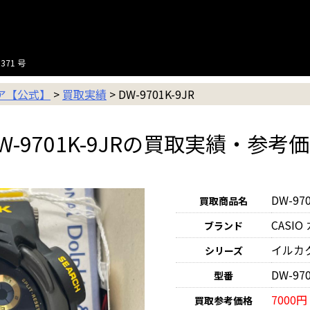
371 号
ニア【公式】
>
買取実績
>
DW-9701K-9JR
W-9701K-9JRの買取実績・参考
DW-970
買取商品名
CASIO
ブランド
イルカ
シリーズ
DW-970
型番
7000円
買取参考価格