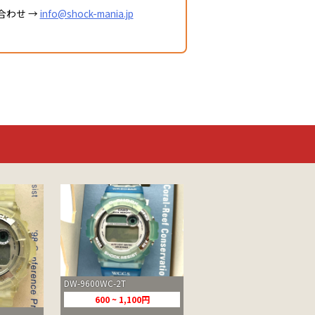
合わせ →
info@shock-mania.jp
DW-9600WC-2T
600 ~ 1,100円