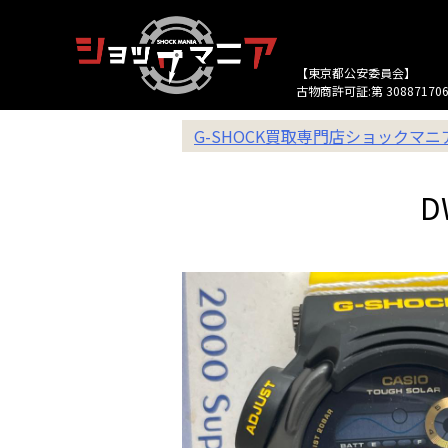
【東京都公安委員会】
古物商許可証:第 308871706
G-SHOCK買取専門店ショックマ
D