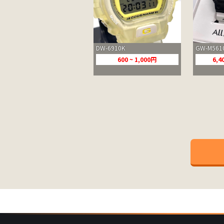
DW-6910K
GW-M561
600 ~ 1,000円
6,4