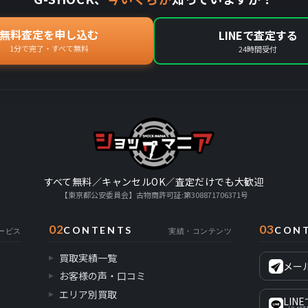
無料査定を申し込む
LINEで査定する
1分で完了・すべて無料
24時間受付
すべて無料／キャンセルOK／査定だけでも大歓迎
【東京都公安委員会】古物商許可証:第308871706371号
02
03
CONTENTS
CON
ービス
実績・コンテンツ
買取実績一覧
メー
お客様の声・口コミ
エリア別買取
LIN