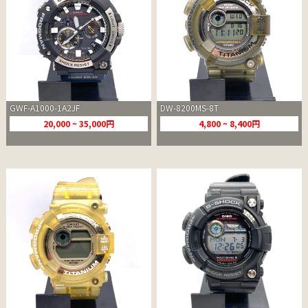
GWF-A1000-1A2JF
DW-8200MS-8T
20,000 ~ 35,000円
4,800 ~ 8,400円