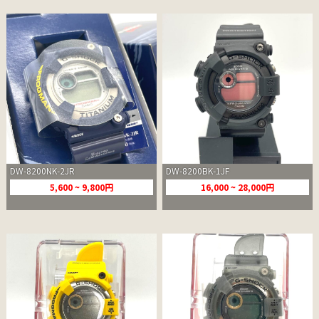
DW-8200NK-2JR
DW-8200BK-1JF
5,600 ~ 9,800円
16,000 ~ 28,000円