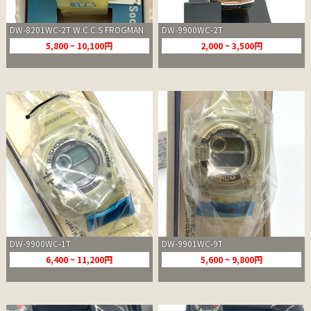
DW-8201WC-2T W.C.C.S FROGMAN
DW-9900WC-2T
5,800 ~ 10,100円
2,000 ~ 3,500円
DW-9900WC-1T
DW-9901WC-9T
6,400 ~ 11,200円
5,600 ~ 9,800円