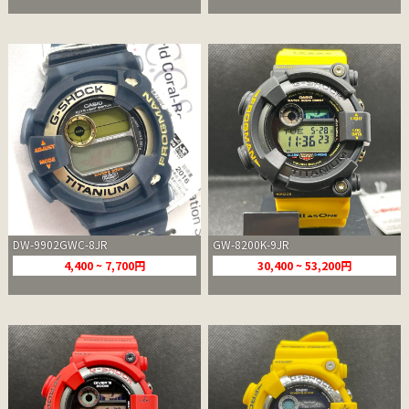
DW-9902GWC-8JR
GW-8200K-9JR
4,400 ~ 7,700円
30,400 ~ 53,200円