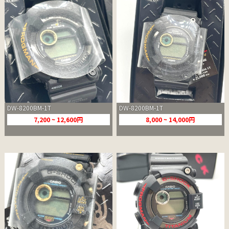
DW-8200BM-1T
DW-8200BM-1T
7,200 ~ 12,600円
8,000 ~ 14,000円