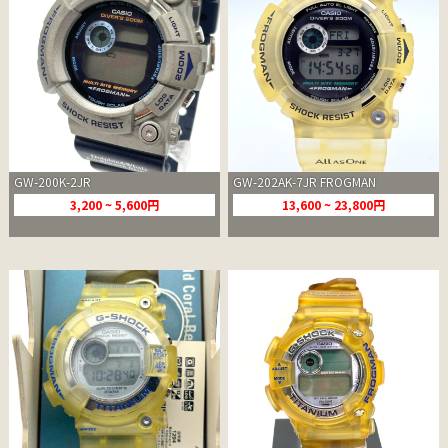
GW-200K-2JR
GW-202AK-7JR FROGMAN
3,200 ~ 5,600円
13,600 ~ 23,800円