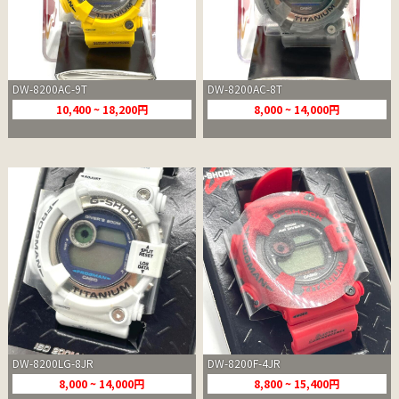
DW-8200AC-9T
DW-8200AC-8T
10,400 ~ 18,200円
8,000 ~ 14,000円
DW-8200LG-8JR
DW-8200F-4JR
8,000 ~ 14,000円
8,800 ~ 15,400円