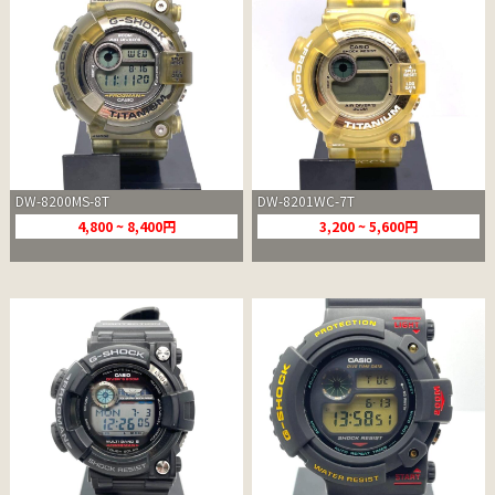
DW-8200MS-8T
DW-8201WC-7T
4,800 ~ 8,400円
3,200 ~ 5,600円