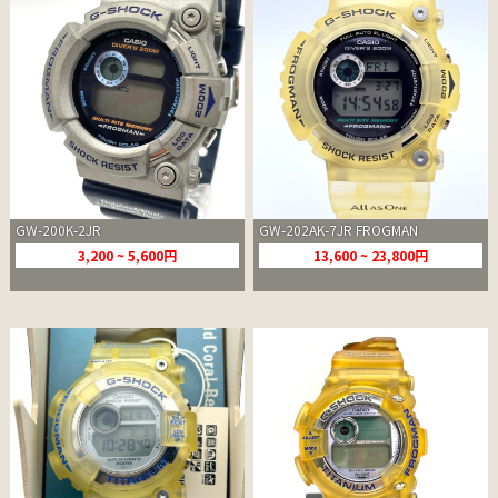
GW-200K-2JR
GW-202AK-7JR FROGMAN
3,200 ~ 5,600円
13,600 ~ 23,800円