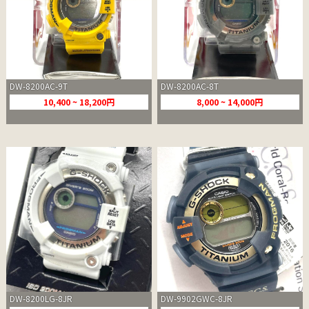
DW-8200AC-9T
DW-8200AC-8T
10,400 ~ 18,200円
8,000 ~ 14,000円
DW-8200LG-8JR
DW-9902GWC-8JR