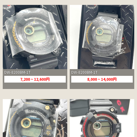
DW-8200BM-1T
DW-8200BM-1T
7,200 ~ 12,600円
8,000 ~ 14,000円