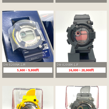
DW-8200NK-2JR
DW-8200BK-1JF
5,600 ~ 9,800円
16,000 ~ 28,000円