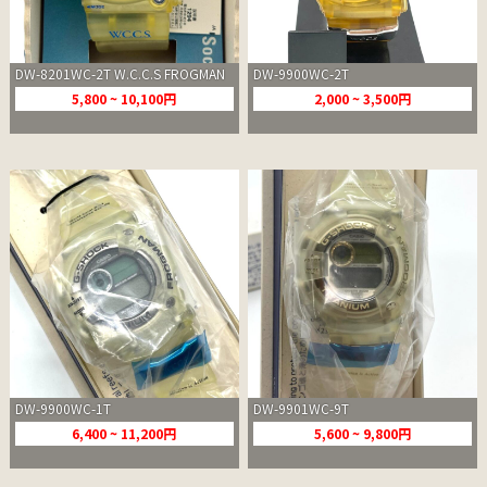
DW-8201WC-2T W.C.C.S FROGMAN
DW-9900WC-2T
5,800 ~ 10,100円
2,000 ~ 3,500円
DW-9900WC-1T
DW-9901WC-9T
6,400 ~ 11,200円
5,600 ~ 9,800円