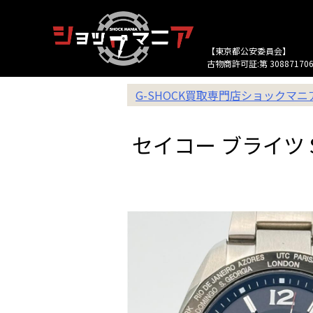
【東京都公安委員会】
古物商許可証:第 308871706
G-SHOCK買取専門店ショックマ
セイコー ブライツ S