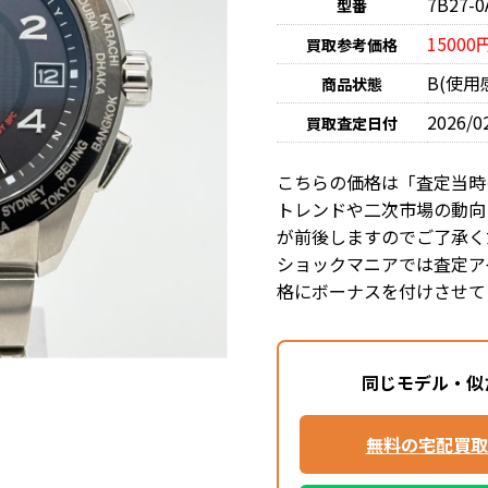
7B27-0
型番
15000
買取参考価格
B(使
商品状態
2026/0
買取査定日付
こちらの価格は「査定当時
トレンドや二次市場の動向
が前後しますのでご了承く
ショックマニアでは査定ア
格にボーナスを付けさせて
同じモデル・似
無料の宅配買取