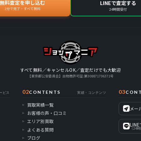
無料査定を申し込む
LINEで査定する
1分で完了・すべて無料
24時間受付
すべて無料／キャンセルOK／査定だけでも大歓迎
【東京都公安委員会】古物商許可証:第308871706371号
02
03
CONTENTS
CON
ービス
実績・コンテンツ
買取実績一覧
メー
お客様の声・口コミ
エリア別買取
LIN
（24
よくある質問
ブログ