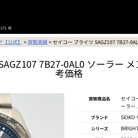
371 号
ニア【公式】
>
買取実績
>
セイコー ブライツ SAGZ107 7B27-0
AGZ107 7B27-0AL0 ソーラ
考価格
セイコー 
買取商品名
ーラー
SEIK
ブランド
BRIG
シリーズ