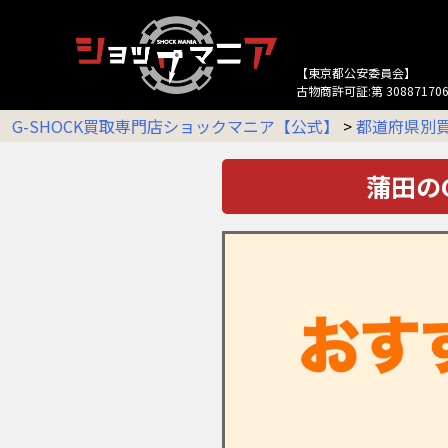
【東京都公安委員会】
古物商許可証:第 308871706
G-SHOCK買取専門店ショックマニア【公式】
>
都道府県別
蒲田の