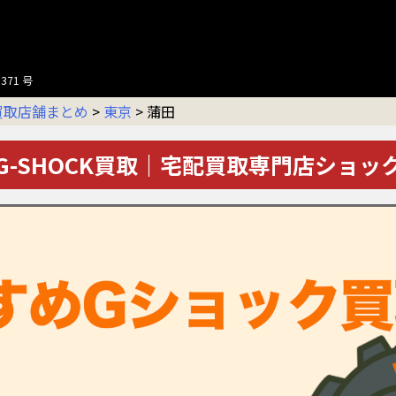
371 号
買取店舗まとめ
>
東京
>
蒲田
G-SHOCK買取｜宅配買取専門店ショッ