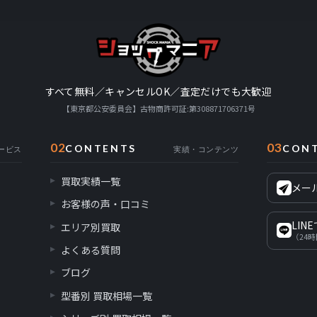
すべて無料／キャンセルOK／査定だけでも大歓迎
【東京都公安委員会】古物商許可証:第308871706371号
02
03
CONTENTS
CON
ービス
実績・コンテンツ
買取実績一覧
メー
お客様の声・口コミ
LIN
エリア別買取
（24
よくある質問
ブログ
型番別 買取相場一覧